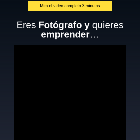
Mira el video completo 3 minutos
Eres
Fotógrafo y
quieres
emprender
…